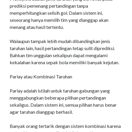
prediksi pemenang pertandingan tanpa
memperhitungkan selisih gol. Dalam sistem ini,
seseorang hanya memilih tim yang dianggap akan
menang atau hasil tertentu.
Walaupun tampak lebih mudah dibandingkan jenis
taruhan lain, hasil pertandingan tetap sulit diprediksi.
Bahkan tim unggulan sekalipun dapat mengalami
kekalahan karena sepak bola memiliki banyak kejutan.
Parlay atau Kombinasi Taruhan
Parlay adalah istilah untuk taruhan gabungan yang
menggabungkan beberapa pilihan pertandingan
sekaligus. Dalam sistem ini, semua pilihan harus benar
agar taruhan dianggap berhasil.
Banyak orang tertarik dengan sistem kombinasi karena