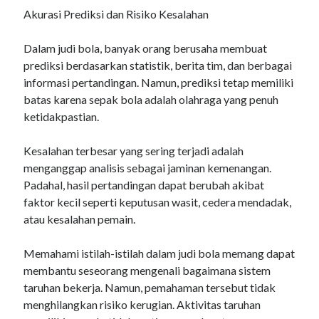
Akurasi Prediksi dan Risiko Kesalahan
Dalam judi bola, banyak orang berusaha membuat
prediksi berdasarkan statistik, berita tim, dan berbagai
informasi pertandingan. Namun, prediksi tetap memiliki
batas karena sepak bola adalah olahraga yang penuh
ketidakpastian.
Kesalahan terbesar yang sering terjadi adalah
menganggap analisis sebagai jaminan kemenangan.
Padahal, hasil pertandingan dapat berubah akibat
faktor kecil seperti keputusan wasit, cedera mendadak,
atau kesalahan pemain.
Memahami istilah-istilah dalam judi bola memang dapat
membantu seseorang mengenali bagaimana sistem
taruhan bekerja. Namun, pemahaman tersebut tidak
menghilangkan risiko kerugian. Aktivitas taruhan