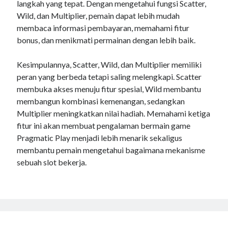
langkah yang tepat. Dengan mengetahui fungsi Scatter,
Wild, dan Multiplier, pemain dapat lebih mudah
membaca informasi pembayaran, memahami fitur
bonus, dan menikmati permainan dengan lebih baik.
Kesimpulannya, Scatter, Wild, dan Multiplier memiliki
peran yang berbeda tetapi saling melengkapi. Scatter
membuka akses menuju fitur spesial, Wild membantu
membangun kombinasi kemenangan, sedangkan
Multiplier meningkatkan nilai hadiah. Memahami ketiga
fitur ini akan membuat pengalaman bermain game
Pragmatic Play menjadi lebih menarik sekaligus
membantu pemain mengetahui bagaimana mekanisme
sebuah slot bekerja.