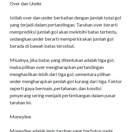
Over dan Under
Istilah over dan under berkaitan dengan jumlah total gol
yang terjadi dalam pertandingan. Taruhan over berarti
memprediksi jumlah gol akan melebihi batas tertentu,
sedangkan under berarti memperkirakan jumlah gol
berada di bawah batas tersebut.
Misalnya, jika batas yang ditentukan adalah tiga gol,
maka pilihan over mengharapkan pertandingan
menghasilkan lebih dari tiga gol, sementara pilihan
under mengharapkan jumlah gol kurang dari tiga. Faktor
seperti gaya bermain, pertahanan, dan kondisi
penyerang sering menjadi pertimbangan dalam pasar
taruhan ini.
Moneyline
Moneyline adalah jenis taruhan yang berfokus pada