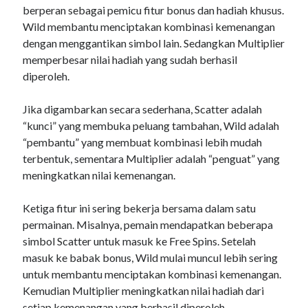
berperan sebagai pemicu fitur bonus dan hadiah khusus.
Wild membantu menciptakan kombinasi kemenangan
dengan menggantikan simbol lain. Sedangkan Multiplier
memperbesar nilai hadiah yang sudah berhasil
diperoleh.
Jika digambarkan secara sederhana, Scatter adalah
“kunci” yang membuka peluang tambahan, Wild adalah
“pembantu” yang membuat kombinasi lebih mudah
terbentuk, sementara Multiplier adalah “penguat” yang
meningkatkan nilai kemenangan.
Ketiga fitur ini sering bekerja bersama dalam satu
permainan. Misalnya, pemain mendapatkan beberapa
simbol Scatter untuk masuk ke Free Spins. Setelah
masuk ke babak bonus, Wild mulai muncul lebih sering
untuk membantu menciptakan kombinasi kemenangan.
Kemudian Multiplier meningkatkan nilai hadiah dari
setiap kemenangan yang berhasil diperoleh.