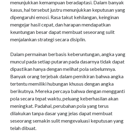
menunjukkan kemampuan beradaptasi. Dalam banyak
kasus, hal tersebut justru menunjukkan keputusan yang
dipengaruhi emosi. Rasa takut kehilangan, keinginan
mengejar hasil cepat, dan harapan mendapatkan
keuntungan besar dapat membuat seseorang sulit
menjalankan strategi secara disiplin.
Dalam permainan berbasis keberuntungan, angka yang
muncul pada setiap putaran pada dasarnya tidak dapat
dipastikan hanya dengan melihat pola sebelumnya.
Banyak orang terjebak dalam pemikiran bahwa angka
tertentu memiliki hubungan khusus dengan angka
berikutnya. Mereka percaya bahwa dengan mengganti
pola secara tepat waktu, peluang keberhasilan akan
meningkat. Padahal, perubahan pola yang terus
dilakukan tanpa dasar yang jelas dapat membuat
seseorang semakin sulit mengevaluasi keputusan yang
telah dibuat.