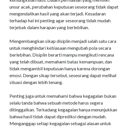
unsur acak, perubahan keputusan seseorang tidak dapat
mengendalikan hasil yang akan terjadi. Kesadaran
terhadap hal ini penting agar seseorang tidak mudah
terjebak dalam harapan yang berlebihan.
Mengembangkan sikap disiplin menjadi salah satu cara
untuk menghindari kebiasaan mengubah pola secara
berlebihan. Disiplin berarti mampu mengikuti rencana
yang telah dibuat, memahami batas kemampuan, dan
tidak mengambil keputusan hanya karena dorongan
emosi. Dengan sikap tersebut, seseorang dapat melihat
situasi dengan lebih tenang.
Penting juga untuk memahami bahwa kegagalan bukan
selalu tanda bahwa sebuah metode harus segera
ditinggalkan. Terkadang kegagalan hanya menunjukkan
bahwa hasil tidak dapat diprediksi dengan mudah.
Menganggap setiap kegagalan sebagai alasan untuk