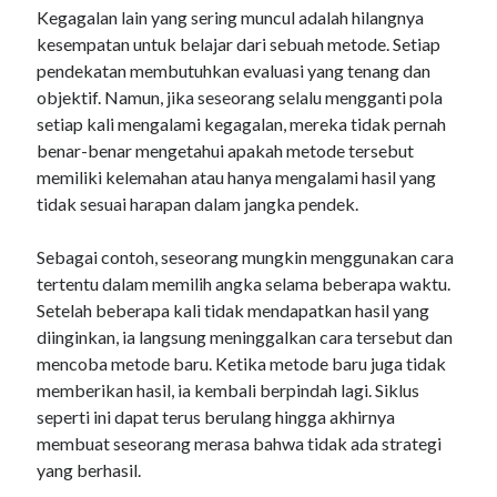
Kegagalan lain yang sering muncul adalah hilangnya
kesempatan untuk belajar dari sebuah metode. Setiap
pendekatan membutuhkan evaluasi yang tenang dan
objektif. Namun, jika seseorang selalu mengganti pola
setiap kali mengalami kegagalan, mereka tidak pernah
benar-benar mengetahui apakah metode tersebut
memiliki kelemahan atau hanya mengalami hasil yang
tidak sesuai harapan dalam jangka pendek.
Sebagai contoh, seseorang mungkin menggunakan cara
tertentu dalam memilih angka selama beberapa waktu.
Setelah beberapa kali tidak mendapatkan hasil yang
diinginkan, ia langsung meninggalkan cara tersebut dan
mencoba metode baru. Ketika metode baru juga tidak
memberikan hasil, ia kembali berpindah lagi. Siklus
seperti ini dapat terus berulang hingga akhirnya
membuat seseorang merasa bahwa tidak ada strategi
yang berhasil.