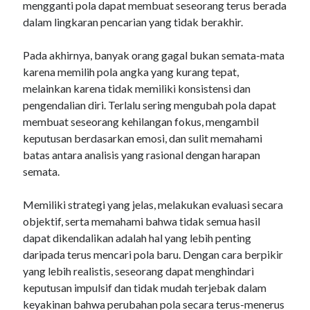
mengganti pola dapat membuat seseorang terus berada
dalam lingkaran pencarian yang tidak berakhir.
Pada akhirnya, banyak orang gagal bukan semata-mata
karena memilih pola angka yang kurang tepat,
melainkan karena tidak memiliki konsistensi dan
pengendalian diri. Terlalu sering mengubah pola dapat
membuat seseorang kehilangan fokus, mengambil
keputusan berdasarkan emosi, dan sulit memahami
batas antara analisis yang rasional dengan harapan
semata.
Memiliki strategi yang jelas, melakukan evaluasi secara
objektif, serta memahami bahwa tidak semua hasil
dapat dikendalikan adalah hal yang lebih penting
daripada terus mencari pola baru. Dengan cara berpikir
yang lebih realistis, seseorang dapat menghindari
keputusan impulsif dan tidak mudah terjebak dalam
keyakinan bahwa perubahan pola secara terus-menerus