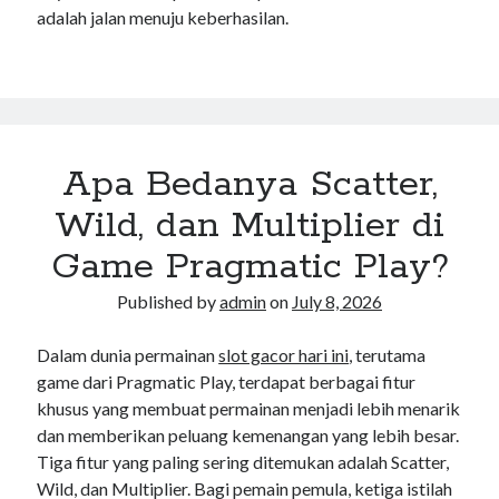
adalah jalan menuju keberhasilan.
Apa Bedanya Scatter,
Wild, dan Multiplier di
Game Pragmatic Play?
Published by
admin
on
July 8, 2026
Dalam dunia permainan
slot gacor hari ini
, terutama
game dari Pragmatic Play, terdapat berbagai fitur
khusus yang membuat permainan menjadi lebih menarik
dan memberikan peluang kemenangan yang lebih besar.
Tiga fitur yang paling sering ditemukan adalah Scatter,
Wild, dan Multiplier. Bagi pemain pemula, ketiga istilah