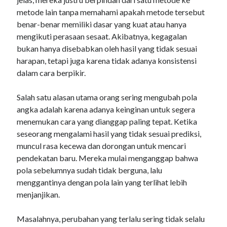
metode lain tanpa memahami apakah metode tersebut
benar-benar memiliki dasar yang kuat atau hanya
mengikuti perasaan sesaat. Akibatnya, kegagalan
bukan hanya disebabkan oleh hasil yang tidak sesuai
harapan, tetapi juga karena tidak adanya konsistensi
dalam cara berpikir.
Salah satu alasan utama orang sering mengubah pola
angka adalah karena adanya keinginan untuk segera
menemukan cara yang dianggap paling tepat. Ketika
seseorang mengalami hasil yang tidak sesuai prediksi,
muncul rasa kecewa dan dorongan untuk mencari
pendekatan baru. Mereka mulai menganggap bahwa
pola sebelumnya sudah tidak berguna, lalu
menggantinya dengan pola lain yang terlihat lebih
menjanjikan.
Masalahnya, perubahan yang terlalu sering tidak selalu