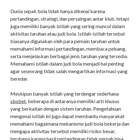
Recent Comments
Dunia sepak bola tidak hanya dikenal karena
No comments to show.
pertandingan, strategi, dan persaingan antar klub, tetapi
juga memiliki banyak istilah yang sering muncul dalam
aktivitas taruhan atau judi bola. Istilah-istilah tersebut
Sidebar/Blogroll
biasanya digunakan oleh para pemain taruhan untuk
memahami informasi pertandingan, membaca peluang,
สล็อตเว็บตรง
serta menjelaskan berbagai jenis taruhan yang tersedia.
Memahami istilah dalam judi bola menjadi hal penting
suletoto
agar seseorang tidak salah mengartikan informasi yang
BUKTI4D
beredar.
bóng đá nhà cái
Meskipun banyak istilah yang terdengar sederhana
ブックメーカー 競馬
sbobet
, beberapa di antaranya memiliki arti khusus
yang berkaitan dengan sistem taruhan. Pengetahuan
ブックメーカー 競馬
mengenai istilah ini juga dapat membantu masyarakat
オンラインバカラ
memahami bagaimana mekanisme judi bola bekerja dan
mengapa aktivitas tersebut memiliki risiko besar,
オンカジ アプリ
terutama karena hasil pertandingan tidak pernah bisa