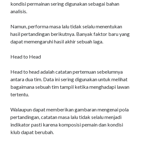
kondisi permainan sering digunakan sebagai bahan
analisis.
Namun, performa masa lalu tidak selalu menentukan
hasil pertandingan berikutnya. Banyak faktor baru yang
dapat memengaruhi hasil akhir sebuah laga.
Head to Head
Head to head adalah catatan pertemuan sebelumnya
antara dua tim. Data ini sering digunakan untuk melihat
bagaimana sebuah tim tampil ketika menghadapi lawan
tertentu.
Walaupun dapat memberikan gambaran mengenai pola
pertandingan, catatan masa lalu tidak selalu menjadi
indikator pasti karena komposisi pemain dan kondisi
klub dapat berubah.