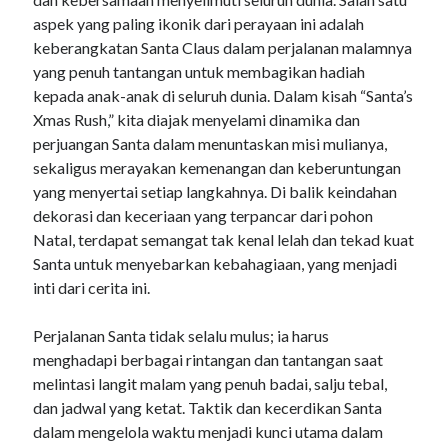
aspek yang paling ikonik dari perayaan ini adalah
Recent Comments
keberangkatan Santa Claus dalam perjalanan malamnya
No comments to show.
yang penuh tantangan untuk membagikan hadiah
kepada anak-anak di seluruh dunia. Dalam kisah “Santa’s
Xmas Rush,” kita diajak menyelami dinamika dan
Sidebar/Blogroll
perjuangan Santa dalam menuntaskan misi mulianya,
sekaligus merayakan kemenangan dan keberuntungan
สล็อตเว็บตรง
yang menyertai setiap langkahnya. Di balik keindahan
suletoto
dekorasi dan keceriaan yang terpancar dari pohon
Natal, terdapat semangat tak kenal lelah dan tekad kuat
BUKTI4D
Santa untuk menyebarkan kebahagiaan, yang menjadi
bóng đá nhà cái
inti dari cerita ini.
ブックメーカー 競馬
Perjalanan Santa tidak selalu mulus; ia harus
ブックメーカー 競馬
menghadapi berbagai rintangan dan tantangan saat
melintasi langit malam yang penuh badai, salju tebal,
オンラインバカラ
dan jadwal yang ketat. Taktik dan kecerdikan Santa
オンカジ アプリ
dalam mengelola waktu menjadi kunci utama dalam