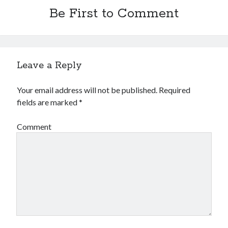
Be First to Comment
Leave a Reply
Your email address will not be published.
Required
fields are marked
*
Comment