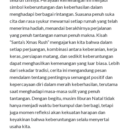
simbol keberuntungan dan keberhasilan dalam
menghadapi berbagai rintangan. Suasana penuh suka
cita dan rasa syukur mewarnai setiap rumah yang telah
menerima hadiah, menandai berakhirnya perjalanan
yang penuh tantangan namun penuh makna. Kisah
“Santa’s Xmas Rush” mengajarkan kita bahwa dalam
setiap perjuangan, kombinasi antara keberanian, kerja
keras, persiapan matang, dan sedikit keberuntungan
dapat menghasilkan kemenangan yang luar biasa. Lebih
dari sekadar tradisi, cerita ini mengandung pesan
mendalam tentang pentingnya semangat positif dan
kepercayaan diri dalam meraih keberhasilan, terutama
saat menghadapi masa-masa sulit yang penuh
tantangan. Dengan begitu, musim liburan Natal tidak
hanya menjadi waktu berkumpul dan berbagi, tetapi
juga momen refleksi akan kekuatan harapan dan
keyakinan bahwa keberuntungan selalu menyertai
usaha kita.