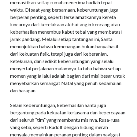
memastikan setiap rumah menerima hadiah tepat
オンカジ アプリ
waktu. Di saat yang bersamaan, keberuntungan juga
slot
berperan penting, seperti terselamatkannya kereta
luncurnya dari kecelakaan akibat angin kencang atau
slot gacor
keberhasilan menembus kabut tebal yang membatasi
deneme bonusu veren siteler
jarak pandang. Melalui setiap tantangan ini, Santa
menunjukkan bahwa kemenangan bukan hanya hasil
สล็อตเว็บตรง
dari kekuatan fisik, tetapi juga dari keberanian,
slot gacor
ketekunan, dan sedikit keberuntungan yang selalu
menyertai perjalanan malamnya. Ia tahu bahwa setiap
momen yang ia lalui adalah bagian dari misi besar untuk
menyebarkan semangat Natal yang penuh kedamaian
sideside
dan harapan.
slot online
Selain keberuntungan, keberhasilan Santa juga
slot
bergantung pada kekuatan kerjasama dan kepercayaan
slot
dari seluruh “tim” yang membantu misinya. Rusa-rusa
yang setia, seperti Rudolf dengan hidung merah
สล็อตเว็บตรง
menyala, memainkan peranan penting dalam navigasi