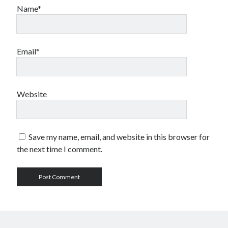
Name*
Email*
Website
Save my name, email, and website in this browser for
the next time I comment.