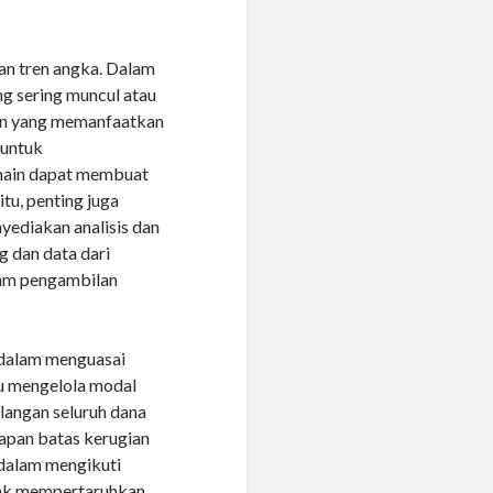
an tren angka. Dalam
g sering muncul atau
ain yang memanfaatkan
l untuk
emain dapat membuat
itu, penting juga
nyediakan analisis dan
g dan data dari
am pengambilan
 dalam menguasai
u mengelola modal
langan seluruh dana
tapan batas kerugian
n dalam mengikuti
idak mempertaruhkan