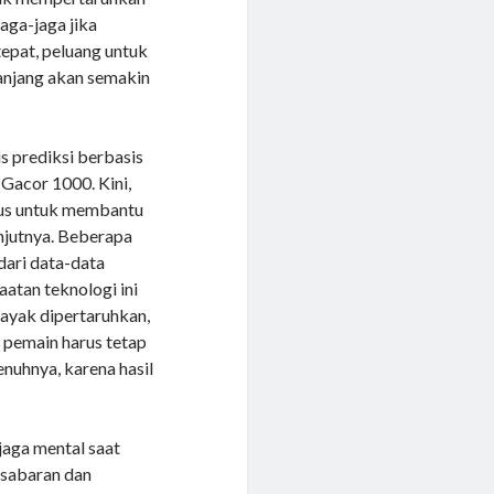
aga-jaga jika
epat, peluang untuk
anjang akan semakin
s prediksi berbasis
Gacor 1000. Kini,
usus untuk membantu
njutnya. Beberapa
ari data-data
atan teknologi ini
yak dipertaruhkan,
pemain harus tetap
nuhnya, karena hasil
jaga mental saat
esabaran dan