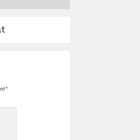
t
ked
*