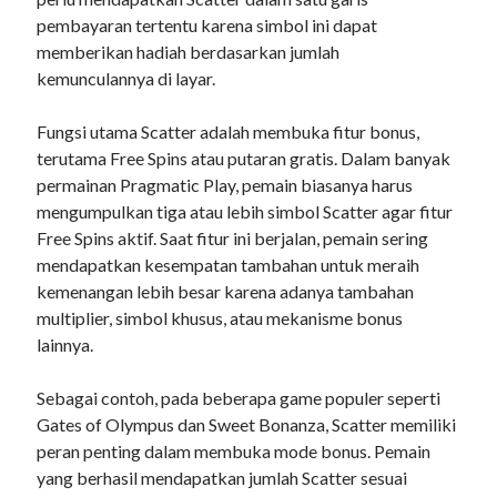
pembayaran tertentu karena simbol ini dapat
memberikan hadiah berdasarkan jumlah
kemunculannya di layar.
Fungsi utama Scatter adalah membuka fitur bonus,
terutama Free Spins atau putaran gratis. Dalam banyak
permainan Pragmatic Play, pemain biasanya harus
mengumpulkan tiga atau lebih simbol Scatter agar fitur
Free Spins aktif. Saat fitur ini berjalan, pemain sering
mendapatkan kesempatan tambahan untuk meraih
kemenangan lebih besar karena adanya tambahan
multiplier, simbol khusus, atau mekanisme bonus
lainnya.
Sebagai contoh, pada beberapa game populer seperti
Gates of Olympus dan Sweet Bonanza, Scatter memiliki
peran penting dalam membuka mode bonus. Pemain
yang berhasil mendapatkan jumlah Scatter sesuai