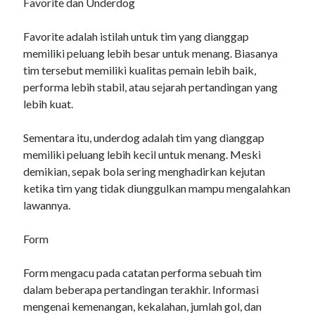
Favorite dan Underdog
Favorite adalah istilah untuk tim yang dianggap
memiliki peluang lebih besar untuk menang. Biasanya
tim tersebut memiliki kualitas pemain lebih baik,
performa lebih stabil, atau sejarah pertandingan yang
lebih kuat.
Sementara itu, underdog adalah tim yang dianggap
memiliki peluang lebih kecil untuk menang. Meski
demikian, sepak bola sering menghadirkan kejutan
ketika tim yang tidak diunggulkan mampu mengalahkan
lawannya.
Form
Form mengacu pada catatan performa sebuah tim
dalam beberapa pertandingan terakhir. Informasi
mengenai kemenangan, kekalahan, jumlah gol, dan