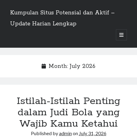
Kumpulan Situs Potensial dan Aktif –
Update Harian Lengkap
open
primary
Sidebar
menu
Search
Search
Month:
July 2026
Recent Posts
Istilah-Istilah Penting dalam Judi Bola yang Wajib Kamu Ketahui
Mengapa Banyak Orang Gagal Karena Terlalu Sering Mengubah Pola
Istilah-Istilah Penting
Angka
dalam Judi Bola yang
Apa Bedanya Scatter, Wild, dan Multiplier di Game Pragmatic Play?
Jangan Main Pragmatic Play Sebelum Tahu 3 Hal Krusial Ini!
Wajib Kamu Ketahui
Cara Memanfaatkan Fitur Demo Pragmatic Play untuk Latihan Strategi
Published by
admin
on
July 31, 2026