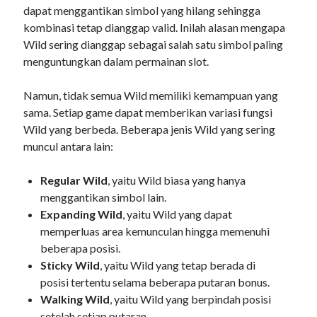
dapat menggantikan simbol yang hilang sehingga
kombinasi tetap dianggap valid. Inilah alasan mengapa
Wild sering dianggap sebagai salah satu simbol paling
menguntungkan dalam permainan slot.
Namun, tidak semua Wild memiliki kemampuan yang
sama. Setiap game dapat memberikan variasi fungsi
Wild yang berbeda. Beberapa jenis Wild yang sering
muncul antara lain:
Regular Wild
, yaitu Wild biasa yang hanya
menggantikan simbol lain.
Expanding Wild
, yaitu Wild yang dapat
memperluas area kemunculan hingga memenuhi
beberapa posisi.
Sticky Wild
, yaitu Wild yang tetap berada di
posisi tertentu selama beberapa putaran bonus.
Walking Wild
, yaitu Wild yang berpindah posisi
setelah setiap putaran.