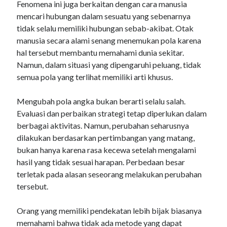
Fenomena ini juga berkaitan dengan cara manusia
mencari hubungan dalam sesuatu yang sebenarnya
tidak selalu memiliki hubungan sebab-akibat. Otak
manusia secara alami senang menemukan pola karena
hal tersebut membantu memahami dunia sekitar.
Namun, dalam situasi yang dipengaruhi peluang, tidak
semua pola yang terlihat memiliki arti khusus.
Mengubah pola angka bukan berarti selalu salah.
Evaluasi dan perbaikan strategi tetap diperlukan dalam
berbagai aktivitas. Namun, perubahan seharusnya
dilakukan berdasarkan pertimbangan yang matang,
bukan hanya karena rasa kecewa setelah mengalami
hasil yang tidak sesuai harapan. Perbedaan besar
terletak pada alasan seseorang melakukan perubahan
tersebut.
Orang yang memiliki pendekatan lebih bijak biasanya
memahami bahwa tidak ada metode yang dapat