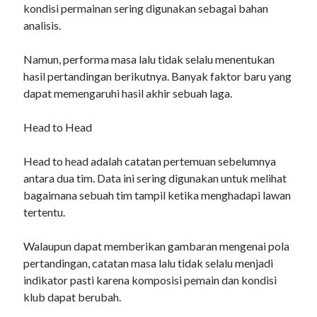
kondisi permainan sering digunakan sebagai bahan
analisis.
Namun, performa masa lalu tidak selalu menentukan
hasil pertandingan berikutnya. Banyak faktor baru yang
dapat memengaruhi hasil akhir sebuah laga.
Head to Head
Head to head adalah catatan pertemuan sebelumnya
antara dua tim. Data ini sering digunakan untuk melihat
bagaimana sebuah tim tampil ketika menghadapi lawan
tertentu.
Walaupun dapat memberikan gambaran mengenai pola
pertandingan, catatan masa lalu tidak selalu menjadi
indikator pasti karena komposisi pemain dan kondisi
klub dapat berubah.