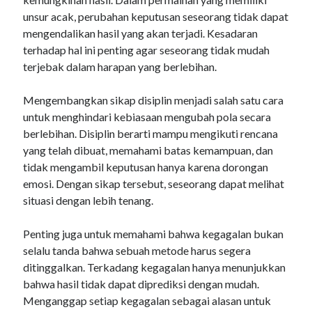
unsur acak, perubahan keputusan seseorang tidak dapat
mengendalikan hasil yang akan terjadi. Kesadaran
terhadap hal ini penting agar seseorang tidak mudah
terjebak dalam harapan yang berlebihan.
Mengembangkan sikap disiplin menjadi salah satu cara
untuk menghindari kebiasaan mengubah pola secara
berlebihan. Disiplin berarti mampu mengikuti rencana
yang telah dibuat, memahami batas kemampuan, dan
tidak mengambil keputusan hanya karena dorongan
emosi. Dengan sikap tersebut, seseorang dapat melihat
situasi dengan lebih tenang.
Penting juga untuk memahami bahwa kegagalan bukan
selalu tanda bahwa sebuah metode harus segera
ditinggalkan. Terkadang kegagalan hanya menunjukkan
bahwa hasil tidak dapat diprediksi dengan mudah.
Menganggap setiap kegagalan sebagai alasan untuk