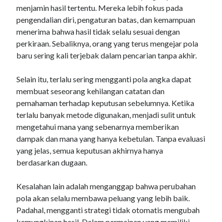
menjamin hasil tertentu. Mereka lebih fokus pada
pengendalian diri, pengaturan batas, dan kemampuan
menerima bahwa hasil tidak selalu sesuai dengan
perkiraan. Sebaliknya, orang yang terus mengejar pola
baru sering kali terjebak dalam pencarian tanpa akhir.
Selain itu, terlalu sering mengganti pola angka dapat
membuat seseorang kehilangan catatan dan
pemahaman terhadap keputusan sebelumnya. Ketika
terlalu banyak metode digunakan, menjadi sulit untuk
mengetahui mana yang sebenarnya memberikan
dampak dan mana yang hanya kebetulan. Tanpa evaluasi
yang jelas, semua keputusan akhirnya hanya
berdasarkan dugaan.
Kesalahan lain adalah menganggap bahwa perubahan
pola akan selalu membawa peluang yang lebih baik.
Padahal, mengganti strategi tidak otomatis mengubah
kemungkinan hasil. Dalam permainan yang memiliki