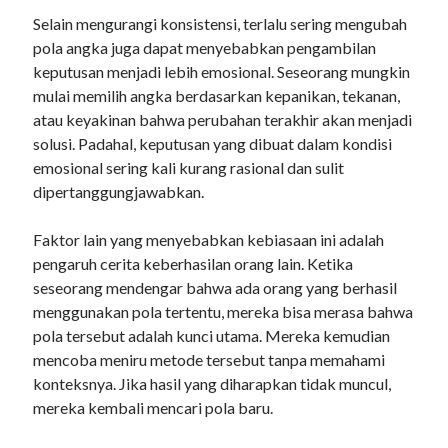
Selain mengurangi konsistensi, terlalu sering mengubah
pola angka juga dapat menyebabkan pengambilan
keputusan menjadi lebih emosional. Seseorang mungkin
mulai memilih angka berdasarkan kepanikan, tekanan,
atau keyakinan bahwa perubahan terakhir akan menjadi
solusi. Padahal, keputusan yang dibuat dalam kondisi
emosional sering kali kurang rasional dan sulit
dipertanggungjawabkan.
Faktor lain yang menyebabkan kebiasaan ini adalah
pengaruh cerita keberhasilan orang lain. Ketika
seseorang mendengar bahwa ada orang yang berhasil
menggunakan pola tertentu, mereka bisa merasa bahwa
pola tersebut adalah kunci utama. Mereka kemudian
mencoba meniru metode tersebut tanpa memahami
konteksnya. Jika hasil yang diharapkan tidak muncul,
mereka kembali mencari pola baru.