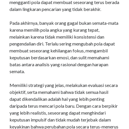
mengganti pola dapat membuat seseorang terus berada
dalam lingkaran pencarian yang tidak berakhir.
Pada akhirnya, banyak orang gagal bukan semata-mata
karena memilih pola angka yang kurang tepat,
melainkan karena tidak memiliki konsistensi dan
pengendalian diri. Terlalu sering mengubah pola dapat
membuat seseorang kehilangan fokus, mengambil
keputusan berdasarkan emosi, dan sulit memahami
batas antara analisis yang rasional dengan harapan
semata.
Memiliki strategi yang jelas, melakukan evaluasi secara
objektif, serta memahami bahwa tidak semua hasil
dapat dikendalikan adalah hal yang lebih penting
daripada terus mencari pola baru. Dengan cara berpikir
yang lebih realistis, seseorang dapat menghindari
keputusan impulsif dan tidak mudah terjebak dalam
keyakinan bahwa perubahan pola secara terus-menerus