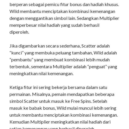
berperan sebagai pemicu fitur bonus dan hadiah khusus.
Wild membantu menciptakan kombinasi kemenangan
dengan menggantikan simbol lain. Sedangkan Multiplier
memperbesar nilai hadiah yang sudah berhasil
diperoleh.
Jika digambarkan secara sederhana, Scatter adalah
“kunci” yang membuka peluang tambahan, Wild adalah
“pembantu” yang membuat kombinasi lebih mudah
terbentuk, sementara Multiplier adalah “penguat” yang
meningkatkan nilai kemenangan.
Ketiga fitur ini sering bekerja bersama dalam satu
permainan. Misalnya, pemain mendapatkan beberapa
simbol Scatter untuk masuk ke Free Spins. Setelah
masuk ke babak bonus, Wild mulai muncul lebih sering
untuk membantu menciptakan kombinasi kemenangan.
Kemudian Multiplier meningkatkan nilai hadiah dari
setiap kemenangan yang berhasil diperoleh.