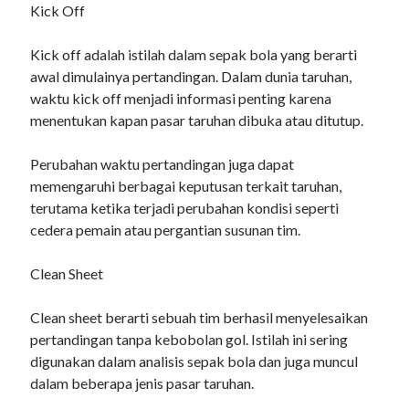
Kick Off
Kick off adalah istilah dalam sepak bola yang berarti
awal dimulainya pertandingan. Dalam dunia taruhan,
waktu kick off menjadi informasi penting karena
menentukan kapan pasar taruhan dibuka atau ditutup.
Perubahan waktu pertandingan juga dapat
memengaruhi berbagai keputusan terkait taruhan,
terutama ketika terjadi perubahan kondisi seperti
cedera pemain atau pergantian susunan tim.
Clean Sheet
Clean sheet berarti sebuah tim berhasil menyelesaikan
pertandingan tanpa kebobolan gol. Istilah ini sering
digunakan dalam analisis sepak bola dan juga muncul
dalam beberapa jenis pasar taruhan.