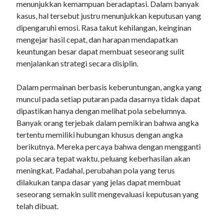
menunjukkan kemampuan beradaptasi. Dalam banyak
kasus, hal tersebut justru menunjukkan keputusan yang
dipengaruhi emosi. Rasa takut kehilangan, keinginan
mengejar hasil cepat, dan harapan mendapatkan
keuntungan besar dapat membuat seseorang sulit
menjalankan strategi secara disiplin.
Dalam permainan berbasis keberuntungan, angka yang
muncul pada setiap putaran pada dasarnya tidak dapat
dipastikan hanya dengan melihat pola sebelumnya.
Banyak orang terjebak dalam pemikiran bahwa angka
tertentu memiliki hubungan khusus dengan angka
berikutnya. Mereka percaya bahwa dengan mengganti
pola secara tepat waktu, peluang keberhasilan akan
meningkat. Padahal, perubahan pola yang terus
dilakukan tanpa dasar yang jelas dapat membuat
seseorang semakin sulit mengevaluasi keputusan yang
telah dibuat.