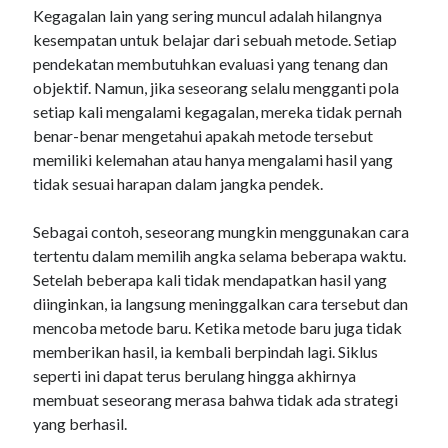
Kegagalan lain yang sering muncul adalah hilangnya
kesempatan untuk belajar dari sebuah metode. Setiap
pendekatan membutuhkan evaluasi yang tenang dan
objektif. Namun, jika seseorang selalu mengganti pola
setiap kali mengalami kegagalan, mereka tidak pernah
benar-benar mengetahui apakah metode tersebut
memiliki kelemahan atau hanya mengalami hasil yang
tidak sesuai harapan dalam jangka pendek.
Sebagai contoh, seseorang mungkin menggunakan cara
tertentu dalam memilih angka selama beberapa waktu.
Setelah beberapa kali tidak mendapatkan hasil yang
diinginkan, ia langsung meninggalkan cara tersebut dan
mencoba metode baru. Ketika metode baru juga tidak
memberikan hasil, ia kembali berpindah lagi. Siklus
seperti ini dapat terus berulang hingga akhirnya
membuat seseorang merasa bahwa tidak ada strategi
yang berhasil.