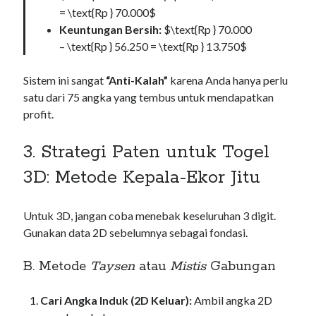
= \text{Rp } 70.000$
Keuntungan Bersih:
$\text{Rp } 70.000
– \text{Rp } 56.250 = \text{Rp } 13.750$
Sistem ini sangat
“Anti-Kalah”
karena Anda hanya perlu
satu dari 75 angka yang tembus untuk mendapatkan
profit.
3. Strategi Paten untuk Togel
3D: Metode Kepala-Ekor Jitu
Untuk 3D, jangan coba menebak keseluruhan 3 digit.
Gunakan data 2D sebelumnya sebagai fondasi.
B. Metode
Taysen
atau
Mistis
Gabungan
Cari Angka Induk (2D Keluar):
Ambil angka 2D