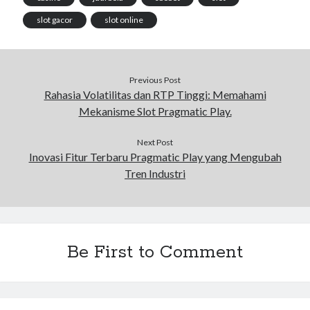
slot gacor
slot online
Previous Post
Rahasia Volatilitas dan RTP Tinggi: Memahami
Mekanisme Slot Pragmatic Play.
Next Post
Inovasi Fitur Terbaru Pragmatic Play yang Mengubah
Tren Industri
Be First to Comment