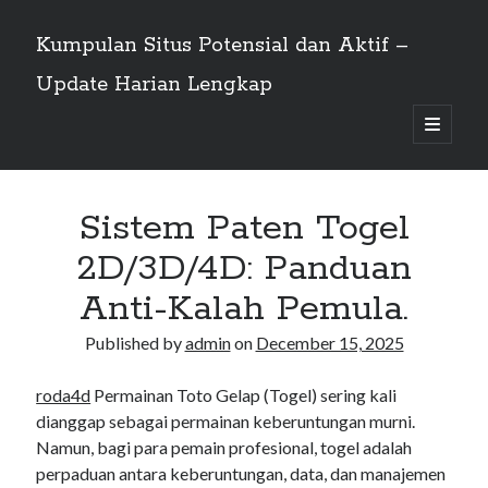
Kumpulan Situs Potensial dan Aktif –
Update Harian Lengkap
open
primary
Sidebar
menu
Search
Search
Sistem Paten Togel
2D/3D/4D: Panduan
Recent Posts
Anti-Kalah Pemula.
Istilah-Istilah Penting dalam Judi Bola yang Wajib Kamu Ketahui
Published by
admin
on
December 15, 2025
Mengapa Banyak Orang Gagal Karena Terlalu Sering Mengubah Pola
Angka
Apa Bedanya Scatter, Wild, dan Multiplier di Game Pragmatic Play?
roda4d
Permainan Toto Gelap (Togel) sering kali
Jangan Main Pragmatic Play Sebelum Tahu 3 Hal Krusial Ini!
dianggap sebagai permainan keberuntungan murni.
Cara Memanfaatkan Fitur Demo Pragmatic Play untuk Latihan Strategi
Namun, bagi para pemain profesional, togel adalah
perpaduan antara keberuntungan, data, dan manajemen