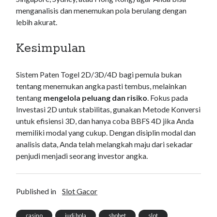
menganalisis dan menemukan pola berulang dengan
lebih akurat.
Kesimpulan
Sistem Paten Togel 2D/3D/4D bagi pemula bukan
tentang menemukan angka pasti tembus, melainkan
tentang
mengelola peluang dan risiko
. Fokus pada
Investasi 2D untuk stabilitas, gunakan Metode Konversi
untuk efisiensi 3D, dan hanya coba BBFS 4D jika Anda
memiliki modal yang cukup. Dengan disiplin modal dan
analisis data, Anda telah melangkah maju dari sekadar
penjudi menjadi seorang investor angka.
Published in
Slot Gacor
casino
judi bola
sbobet
slot