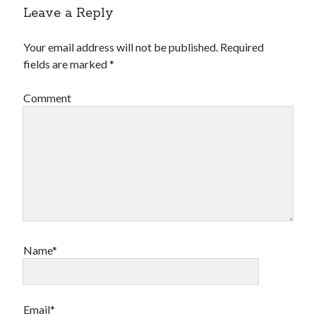
Leave a Reply
Your email address will not be published.
Required
fields are marked
*
Comment
Name*
Email*