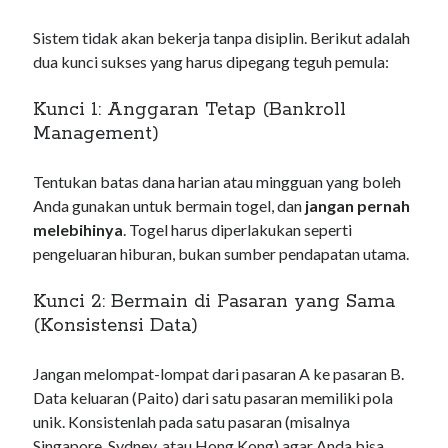
Sistem tidak akan bekerja tanpa disiplin. Berikut adalah
dua kunci sukses yang harus dipegang teguh pemula:
Kunci 1: Anggaran Tetap (Bankroll
Management)
Tentukan batas dana harian atau mingguan yang boleh
Anda gunakan untuk bermain togel, dan
jangan pernah
melebihinya
. Togel harus diperlakukan seperti
pengeluaran hiburan, bukan sumber pendapatan utama.
Kunci 2: Bermain di Pasaran yang Sama
(Konsistensi Data)
Jangan melompat-lompat dari pasaran A ke pasaran B.
Data keluaran (Paito) dari satu pasaran memiliki pola
unik. Konsistenlah pada satu pasaran (misalnya
Singapore, Sydney, atau Hong Kong) agar Anda bisa