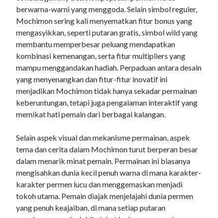
オンカジ アプリ
berwarna-warni yang menggoda. Selain simbol reguler,
Mochimon sering kali menyematkan fitur bonus yang
slot
mengasyikkan, seperti putaran gratis, simbol wild yang
slot gacor
membantu memperbesar peluang mendapatkan
kombinasi kemenangan, serta fitur multipliers yang
deneme bonusu veren siteler
mampu menggandakan hadiah. Perpaduan antara desain
สล็อตเว็บตรง
yang menyenangkan dan fitur-fitur inovatif ini
menjadikan Mochimon tidak hanya sekadar permainan
slot gacor
keberuntungan, tetapi juga pengalaman interaktif yang
memikat hati pemain dari berbagai kalangan.
sideside
Selain aspek visual dan mekanisme permainan, aspek
tema dan cerita dalam Mochimon turut berperan besar
slot online
dalam menarik minat pemain. Permainan ini biasanya
slot
mengisahkan dunia kecil penuh warna di mana karakter-
karakter permen lucu dan menggemaskan menjadi
slot
tokoh utama. Pemain diajak menjelajahi dunia permen
สล็อตเว็บตรง
yang penuh keajaiban, di mana setiap putaran