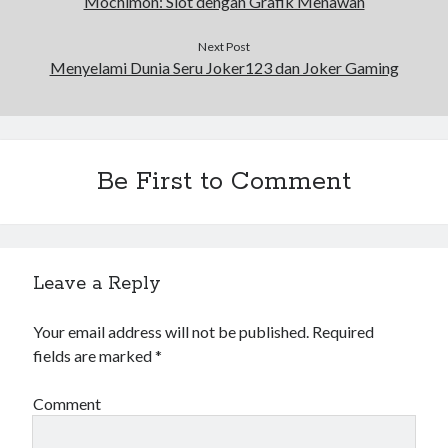
Mochimon: Slot dengan Grafik Menawan
Next Post
Menyelami Dunia Seru Joker123 dan Joker Gaming
Be First to Comment
Leave a Reply
Your email address will not be published.
Required
fields are marked
*
Comment