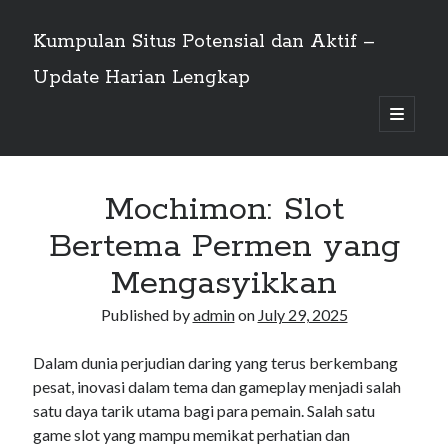
Kumpulan Situs Potensial dan Aktif –
Update Harian Lengkap
open
primary
Sidebar
menu
Search
Search
Mochimon: Slot
Bertema Permen yang
Recent Posts
Mengasyikkan
Istilah-Istilah Penting dalam Judi Bola yang Wajib Kamu Ketahui
Published by
admin
on
July 29, 2025
Mengapa Banyak Orang Gagal Karena Terlalu Sering Mengubah Pola
Angka
Apa Bedanya Scatter, Wild, dan Multiplier di Game Pragmatic Play?
Dalam dunia perjudian daring yang terus berkembang
Jangan Main Pragmatic Play Sebelum Tahu 3 Hal Krusial Ini!
pesat, inovasi dalam tema dan gameplay menjadi salah
Cara Memanfaatkan Fitur Demo Pragmatic Play untuk Latihan Strategi
satu daya tarik utama bagi para pemain. Salah satu
game slot yang mampu memikat perhatian dan