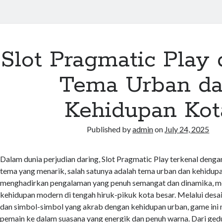
Slot Pragmatic Play
Tema Urban d
Kehidupan Kot
Published by
admin
on
July 24, 2025
Dalam dunia perjudian daring, Slot Pragmatic Play terkenal dengan
tema yang menarik, salah satunya adalah tema urban dan kehidupa
menghadirkan pengalaman yang penuh semangat dan dinamika, 
kehidupan modern di tengah hiruk-pikuk kota besar. Melalui desai
dan simbol-simbol yang akrab dengan kehidupan urban, game 
pemain ke dalam suasana yang energik dan penuh warna. Dari gedu