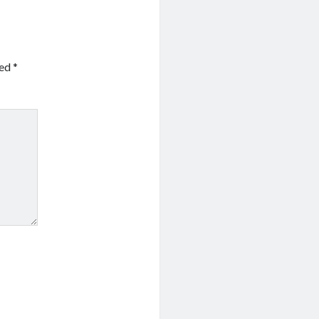
ked
*