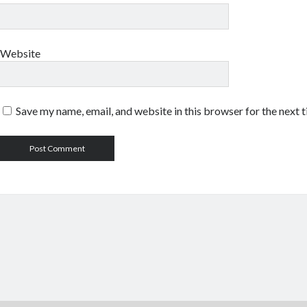
Website
Save my name, email, and website in this browser for the next 