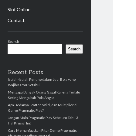
Slot Online
Contact
Sidebar
Search
Search
Recent Posts
Istilah-Istilah Penting dalam Judi Bola yang
Wajib Kamu Ketahui
Mengapa Banyak Orang Gagal Karena Terlalu
Sering Mengubah Pola Angka
Apa Bedanya Scatter, Wild, dan Multiplier di
Game Pragmatic Play?
Jangan Main Pragmatic Play Sebelum Tahu 3
Hal Krusial Ini!
Cara Memanfaatkan Fitur Demo Pragmatic
Play untuk Latihan Strategi