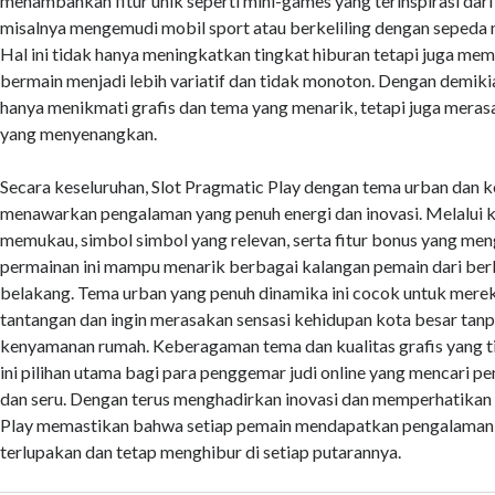
menambahkan fitur unik seperti mini-games yang terinspirasi dari
misalnya mengemudi mobil sport atau berkeliling dengan sepeda m
Hal ini tidak hanya meningkatkan tingkat hiburan tetapi juga m
bermain menjadi lebih variatif dan tidak monoton. Dengan demiki
hanya menikmati grafis dan tema yang menarik, tetapi juga merasa
yang menyenangkan.
Secara keseluruhan, Slot Pragmatic Play dengan tema urban dan 
menawarkan pengalaman yang penuh energi dan inovasi. Melalui k
memukau, simbol simbol yang relevan, serta fitur bonus yang me
permainan ini mampu menarik berbagai kalangan pemain dari berb
belakang. Tema urban yang penuh dinamika ini cocok untuk mere
tantangan dan ingin merasakan sensasi kehidupan kota besar tan
kenyamanan rumah. Keberagaman tema dan kualitas grafis yang ti
ini pilihan utama bagi para penggemar judi online yang mencari 
dan seru. Dengan terus menghadirkan inovasi dan memperhatikan 
Play memastikan bahwa setiap pemain mendapatkan pengalaman 
terlupakan dan tetap menghibur di setiap putarannya.