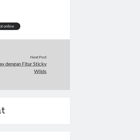
ot online
Next Post
ay dengan Fitur Sticky
Wilds
t