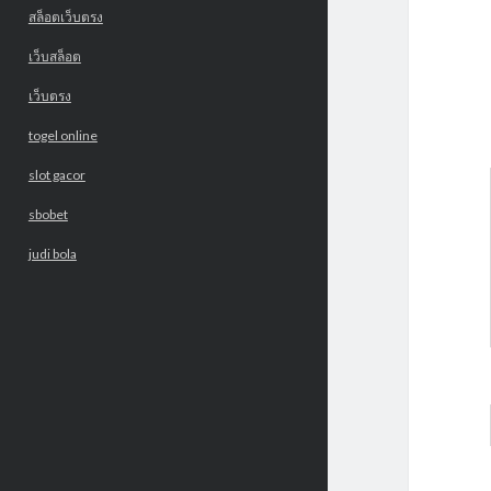
สล็อตเว็บตรง
เว็บสล็อต
เว็บตรง
togel online
slot gacor
sbobet
judi bola