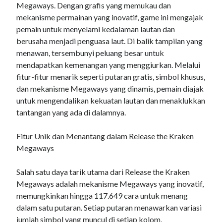
Megaways. Dengan grafis yang memukau dan
Recent Comments
mekanisme permainan yang inovatif, game ini mengajak
pemain untuk menyelami kedalaman lautan dan
No comments to show.
berusaha menjadi penguasa laut. Di balik tampilan yang
menawan, tersembunyi peluang besar untuk
Sidebar/Blogroll
mendapatkan kemenangan yang menggiurkan. Melalui
fitur-fitur menarik seperti putaran gratis, simbol khusus,
สล็อตเว็บตรง
dan mekanisme Megaways yang dinamis, pemain diajak
untuk mengendalikan kekuatan lautan dan menaklukkan
suletoto
tantangan yang ada di dalamnya.
BUKTI4D
Fitur Unik dan Menantang dalam Release the Kraken
bóng đá nhà cái
Megaways
ブックメーカー 競馬
Salah satu daya tarik utama dari Release the Kraken
ブックメーカー 競馬
Megaways adalah mekanisme Megaways yang inovatif,
オンラインバカラ
memungkinkan hingga 117.649 cara untuk menang
dalam satu putaran. Setiap putaran menawarkan variasi
オンカジ アプリ
jumlah simbol yang muncul di setiap kolom,