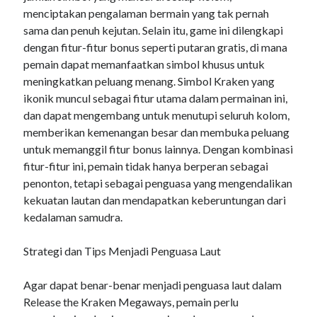
オンカジ アプリ
menciptakan pengalaman bermain yang tak pernah
sama dan penuh kejutan. Selain itu, game ini dilengkapi
slot
dengan fitur-fitur bonus seperti putaran gratis, di mana
slot gacor
pemain dapat memanfaatkan simbol khusus untuk
meningkatkan peluang menang. Simbol Kraken yang
deneme bonusu veren siteler
ikonik muncul sebagai fitur utama dalam permainan ini,
สล็อตเว็บตรง
dan dapat mengembang untuk menutupi seluruh kolom,
memberikan kemenangan besar dan membuka peluang
slot gacor
untuk memanggil fitur bonus lainnya. Dengan kombinasi
fitur-fitur ini, pemain tidak hanya berperan sebagai
penonton, tetapi sebagai penguasa yang mengendalikan
sideside
kekuatan lautan dan mendapatkan keberuntungan dari
kedalaman samudra.
slot online
slot
Strategi dan Tips Menjadi Penguasa Laut
slot
Agar dapat benar-benar menjadi penguasa laut dalam
สล็อตเว็บตรง
Release the Kraken Megaways, pemain perlu