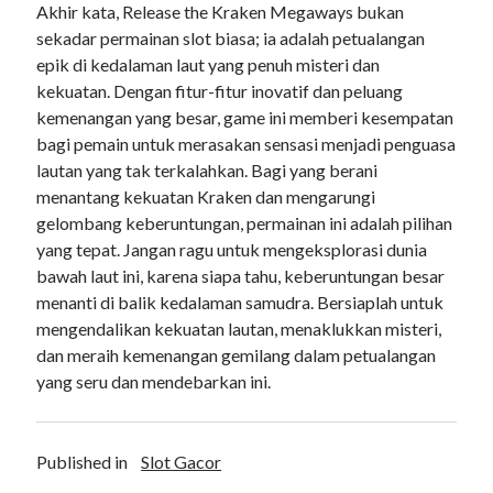
Akhir kata, Release the Kraken Megaways bukan
sekadar permainan slot biasa; ia adalah petualangan
epik di kedalaman laut yang penuh misteri dan
kekuatan. Dengan fitur-fitur inovatif dan peluang
kemenangan yang besar, game ini memberi kesempatan
bagi pemain untuk merasakan sensasi menjadi penguasa
lautan yang tak terkalahkan. Bagi yang berani
menantang kekuatan Kraken dan mengarungi
gelombang keberuntungan, permainan ini adalah pilihan
yang tepat. Jangan ragu untuk mengeksplorasi dunia
bawah laut ini, karena siapa tahu, keberuntungan besar
menanti di balik kedalaman samudra. Bersiaplah untuk
mengendalikan kekuatan lautan, menaklukkan misteri,
dan meraih kemenangan gemilang dalam petualangan
yang seru dan mendebarkan ini.
Published in
Slot Gacor