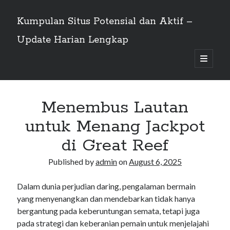
Kumpulan Situs Potensial dan Aktif –
Update Harian Lengkap
open
primary
Sidebar
menu
Search
Search
Menembus Lautan
untuk Menang Jackpot
Recent Posts
di Great Reef
Istilah-Istilah Penting dalam Judi Bola yang Wajib Kamu Ketahui
Published by
admin
on
August 6, 2025
Mengapa Banyak Orang Gagal Karena Terlalu Sering Mengubah Pola
Angka
Apa Bedanya Scatter, Wild, dan Multiplier di Game Pragmatic Play?
Dalam dunia perjudian daring, pengalaman bermain
Jangan Main Pragmatic Play Sebelum Tahu 3 Hal Krusial Ini!
yang menyenangkan dan mendebarkan tidak hanya
Cara Memanfaatkan Fitur Demo Pragmatic Play untuk Latihan Strategi
bergantung pada keberuntungan semata, tetapi juga
pada strategi dan keberanian pemain untuk menjelajahi