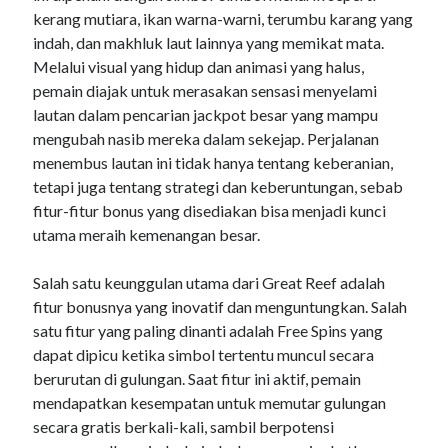
オンカジ アプリ
kerang mutiara, ikan warna-warni, terumbu karang yang
indah, dan makhluk laut lainnya yang memikat mata.
slot
Melalui visual yang hidup dan animasi yang halus,
slot gacor
pemain diajak untuk merasakan sensasi menyelami
lautan dalam pencarian jackpot besar yang mampu
deneme bonusu veren siteler
mengubah nasib mereka dalam sekejap. Perjalanan
สล็อตเว็บตรง
menembus lautan ini tidak hanya tentang keberanian,
tetapi juga tentang strategi dan keberuntungan, sebab
slot gacor
fitur-fitur bonus yang disediakan bisa menjadi kunci
utama meraih kemenangan besar.
sideside
Salah satu keunggulan utama dari Great Reef adalah
fitur bonusnya yang inovatif dan menguntungkan. Salah
slot online
satu fitur yang paling dinanti adalah Free Spins yang
slot
dapat dipicu ketika simbol tertentu muncul secara
berurutan di gulungan. Saat fitur ini aktif, pemain
slot
mendapatkan kesempatan untuk memutar gulungan
สล็อตเว็บตรง
secara gratis berkali-kali, sambil berpotensi