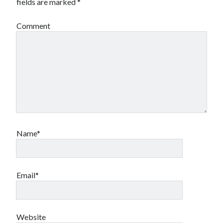
fields are marked
*
Comment
Name*
Email*
Website