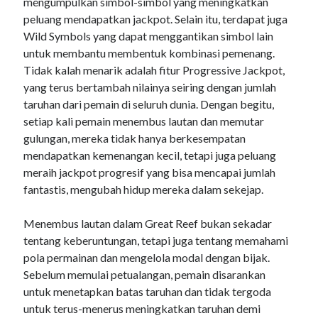
mengumpulkan simbol-simbol yang meningkatkan
เว็บสล็อต
peluang mendapatkan jackpot. Selain itu, terdapat juga
เว็บตรง
Wild Symbols yang dapat menggantikan simbol lain
untuk membantu membentuk kombinasi pemenang.
togel online
Tidak kalah menarik adalah fitur Progressive Jackpot,
slot gacor
yang terus bertambah nilainya seiring dengan jumlah
taruhan dari pemain di seluruh dunia. Dengan begitu,
sbobet
setiap kali pemain menembus lautan dan memutar
judi bola
gulungan, mereka tidak hanya berkesempatan
mendapatkan kemenangan kecil, tetapi juga peluang
meraih jackpot progresif yang bisa mencapai jumlah
fantastis, mengubah hidup mereka dalam sekejap.
Menembus lautan dalam Great Reef bukan sekadar
tentang keberuntungan, tetapi juga tentang memahami
pola permainan dan mengelola modal dengan bijak.
Sebelum memulai petualangan, pemain disarankan
untuk menetapkan batas taruhan dan tidak tergoda
untuk terus-menerus meningkatkan taruhan demi