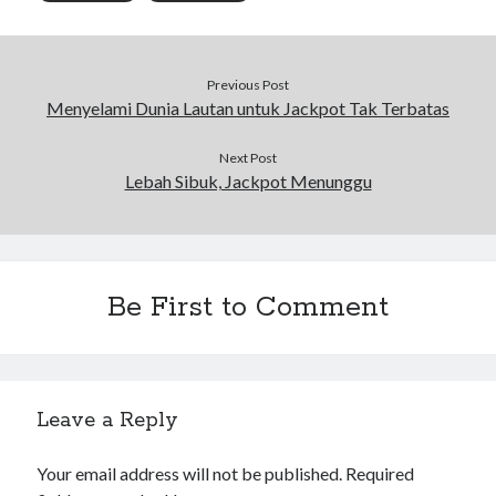
Previous Post
Menyelami Dunia Lautan untuk Jackpot Tak Terbatas
Next Post
Lebah Sibuk, Jackpot Menunggu
Be First to Comment
Leave a Reply
Your email address will not be published.
Required