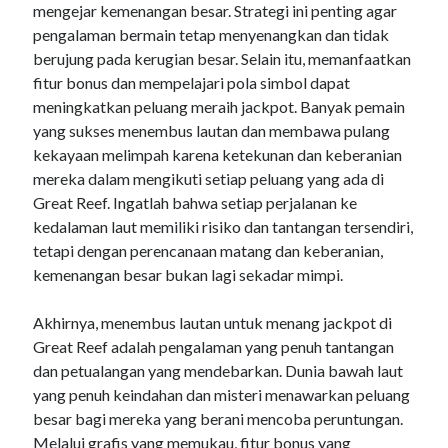
mengejar kemenangan besar. Strategi ini penting agar
pengalaman bermain tetap menyenangkan dan tidak
berujung pada kerugian besar. Selain itu, memanfaatkan
fitur bonus dan mempelajari pola simbol dapat
meningkatkan peluang meraih jackpot. Banyak pemain
yang sukses menembus lautan dan membawa pulang
kekayaan melimpah karena ketekunan dan keberanian
mereka dalam mengikuti setiap peluang yang ada di
Great Reef. Ingatlah bahwa setiap perjalanan ke
kedalaman laut memiliki risiko dan tantangan tersendiri,
tetapi dengan perencanaan matang dan keberanian,
kemenangan besar bukan lagi sekadar mimpi.
Akhirnya, menembus lautan untuk menang jackpot di
Great Reef adalah pengalaman yang penuh tantangan
dan petualangan yang mendebarkan. Dunia bawah laut
yang penuh keindahan dan misteri menawarkan peluang
besar bagi mereka yang berani mencoba peruntungan.
Melalui grafis yang memukau, fitur bonus yang