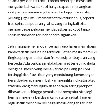
selama periode tertentu, karena beberapa mesin slot
เว็บสล็อต
mengatur bahwa jackpot hanya dapat dimenangkan
เว็บตรง
saat pemain memasang taruhan tertinggi. Selain itu,
penting juga untuk memanfaatkan fitur bonus, seperti
togel online
free spin atau putaran gratis, yang seringkali bisa
slot gacor
memperbesar peluang mendapatkan jackpot tanpa
harus menambah taruhan secara signifikan.
sbobet
judi bola
Selain manajemen modal, pemain juga harus memahami
karakteristik mesin slot tertentu. Setiap mesin memiliki
tingkat pengembalian dan frekuensi pembayaran yang
berbeda. Ada baiknya melakukan riset terlebih dahulu
mengenai mesin yang menawarkan peluang jackpot
tertinggi dan fitur-fitur yang mendukung kemenangan
besar. Beberapa mesin bahkan memiliki indikator atau
statistik yang menunjukkan seberapa sering jackpot
dibayarkan, sehingga pemain bisa mengatur strategi
bermain mereka berdasarkan data tersebut. Jangan
ragu untuk mencoba berbagai mesin dengan taruhan