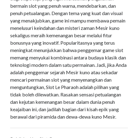
bermain slot yang penuh warna, mendebarkan, dan
penuh petualangan. Dengan tema yang kuat dan visual
yang menakjubkan, game ini mampu membawa pemain
menelusuri keindahan dan misteri zaman Mesir kuno
sekaligus meraih kemenangan besar melalui fitur
bonusnya yang inovatif. Popularitasnya yang terus
meningkat menunjukkan bahwa penggemar game slot
memang menyukai kombinasi antara budaya klasik dan
teknologi modern dalam satu permainan. Jadi, jika Anda
adalah penggemar sejarah Mesir kuno atau sekadar
mencari permainan slot yang menyenangkan dan
menguntungkan, Slot Le Pharaoh adalah pilihan yang
tidak boleh dilewatkan. Rasakan sensasi petualangan
dan kejutan kemenangan besar dalam dunia penuh
keajaiban ini, dan jadilah bagian dari kisah epik yang
berawal dari piramida dan dewa-dewa kuno Mesir.