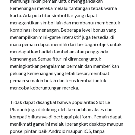
memungkinkan pemain untuk menggandakan
เว็บสล็อต
kemenangan mereka melalui tantangan tebak warna
เว็บตรง
kartu. Ada pula fitur simbol liar yang dapat
menggantikan simbol lain dan membantu membentuk
togel online
kombinasi kemenangan. Beberapa level bonus yang
slot gacor
menampilkan mini-game interaktif juga tersedia, di
mana pemain dapat memilih dari berbagai objek untuk
sbobet
mendapatkan hadiah tambahan atau pengganda
judi bola
kemenangan. Semua fitur ini dirancang untuk
meningkatkan pengalaman bermain dan memberikan
peluang kemenangan yang lebih besar, membuat
pemain semakin betah dan terus kembali untuk
mencoba keberuntungan mereka.
Tidak dapat disangkal bahwa popularitas Slot Le
Pharaoh juga didukung oleh kemudahan akses dan
kompatibilitasnya di berbagai platform. Pemain dapat
menikmati game ini melalui perangkat desktop maupun
ponsel pintar, baik Android maupun iOS, tanpa