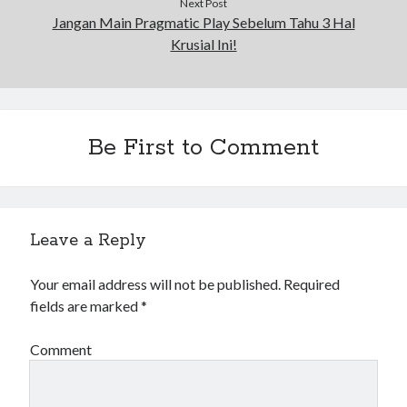
Next Post
Jangan Main Pragmatic Play Sebelum Tahu 3 Hal
Krusial Ini!
Be First to Comment
Leave a Reply
Your email address will not be published.
Required
fields are marked
*
Comment