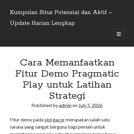
Kumpulan Situs Potensial dan Aktif –
Update Harian Lengkap
open
primary
Sidebar
menu
Search
Search
Cara Memanfaatkan
Fitur Demo Pragmatic
Recent Posts
Play untuk Latihan
Istilah-Istilah Penting dalam Judi Bola yang Wajib Kamu Ketahui
Strategi
Mengapa Banyak Orang Gagal Karena Terlalu Sering Mengubah Pola
Angka
Published by
admin
on
July 5, 2026
Apa Bedanya Scatter, Wild, dan Multiplier di Game Pragmatic Play?
Jangan Main Pragmatic Play Sebelum Tahu 3 Hal Krusial Ini!
Fitur demo pada
slot gacor
merupakan salah satu
Cara Memanfaatkan Fitur Demo Pragmatic Play untuk Latihan Strategi
sarana yang sangat berguna bagi pemain untuk
memahami cara kerja sebuah permainan tanpa harus