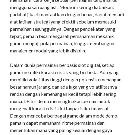
menggunakan uang asli. Mode ini sering diabaikan,
Recent Comments
padahal jika dimanfaatkan dengan benar, dapat menjadi
No comments to show.
alat latihan strategi yang efektif sebelum memasuki
permainan sesungguhnya. Dengan pendekatan yang
tepat, pemain bisa mengasah pemahaman mekanik
Sidebar/Blogroll
game, menguji pola permainan, hingga membangun
manajemen modal yang lebih disiplin.
สล็อตเว็บตรง
suletoto
Dalam dunia permainan berbasis slot digital, setiap
game memiliki karakteristik yang berbeda. Ada yang
BUKTI4D
memiliki volatilitas tinggi dengan potensi kemenangan
bóng đá nhà cái
besar namun jarang, dan ada juga yang volatilitasnya
rendah dengan kemenangan kecil tetapi lebih sering
ブックメーカー 競馬
muncul. Fitur demo memungkinkan pemain untuk
ブックメーカー 競馬
mengenali karakteristik ini tanpa risiko finansial.
Dengan mencoba berbagai game dalam mode demo,
オンラインバカラ
pemain dapat memahami ritme permainan dan
オンカジ アプリ
menentukan mana yang paling sesuai dengan gaya