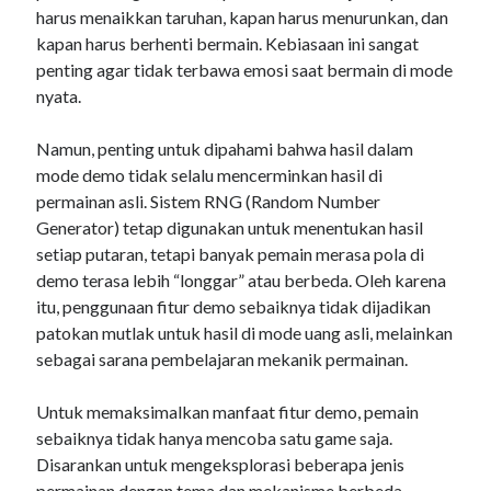
เว็บสล็อต
harus menaikkan taruhan, kapan harus menurunkan, dan
kapan harus berhenti bermain. Kebiasaan ini sangat
เว็บตรง
penting agar tidak terbawa emosi saat bermain di mode
togel online
nyata.
slot gacor
Namun, penting untuk dipahami bahwa hasil dalam
sbobet
mode demo tidak selalu mencerminkan hasil di
permainan asli. Sistem RNG (Random Number
judi bola
Generator) tetap digunakan untuk menentukan hasil
setiap putaran, tetapi banyak pemain merasa pola di
demo terasa lebih “longgar” atau berbeda. Oleh karena
itu, penggunaan fitur demo sebaiknya tidak dijadikan
patokan mutlak untuk hasil di mode uang asli, melainkan
sebagai sarana pembelajaran mekanik permainan.
Untuk memaksimalkan manfaat fitur demo, pemain
sebaiknya tidak hanya mencoba satu game saja.
Disarankan untuk mengeksplorasi beberapa jenis
permainan dengan tema dan mekanisme berbeda.