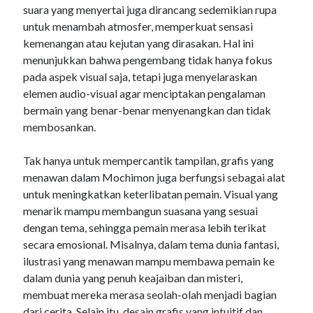
เว็บสล็อต
suara yang menyertai juga dirancang sedemikian rupa
untuk menambah atmosfer, memperkuat sensasi
เว็บตรง
kemenangan atau kejutan yang dirasakan. Hal ini
togel online
menunjukkan bahwa pengembang tidak hanya fokus
pada aspek visual saja, tetapi juga menyelaraskan
slot gacor
elemen audio-visual agar menciptakan pengalaman
sbobet
bermain yang benar-benar menyenangkan dan tidak
membosankan.
judi bola
Tak hanya untuk mempercantik tampilan, grafis yang
menawan dalam Mochimon juga berfungsi sebagai alat
untuk meningkatkan keterlibatan pemain. Visual yang
menarik mampu membangun suasana yang sesuai
dengan tema, sehingga pemain merasa lebih terikat
secara emosional. Misalnya, dalam tema dunia fantasi,
ilustrasi yang menawan mampu membawa pemain ke
dalam dunia yang penuh keajaiban dan misteri,
membuat mereka merasa seolah-olah menjadi bagian
dari cerita. Selain itu, desain grafis yang intuitif dan