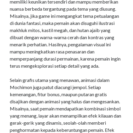
memiliki keunikan tersendiri dan mampu memberikan
オンカジ アプリ
nuansa berbeda tergantung pada tema yang diusung.
slot
Misalnya, jika game ini mengangkat tema petualangan
di dunia fantasi, maka pemain akan disuguhi ilustrasi
slot gacor
makhluk mitos, kastil megah, dan hutan ajaib yang
deneme bonusu veren siteler
dibuat dengan warna-warna cerah dan kontras yang
menarik perhatian. Hasilnya, pengalaman visual ini
สล็อตเว็บตรง
mampu meningkatkan rasa penasaran dan
slot gacor
memperpanjang durasi permainan, karena pemain ingin
terus mengeksplorasi setiap detail yang ada.
Selain grafis utama yang menawan, animasi dalam
sideside
Mochimon juga patut diacungi jempol. Setiap
slot online
kemenangan, fitur bonus, maupun putaran gratis
disajikan dengan animasi yang halus dan mengesankan.
slot
Misalnya, saat pemain mendapatkan kombinasi simbol
slot
yang menang, layar akan menampilkan efek kilauan dan
gerak-gerik yang dinamis, seolah-olah memberi
สล็อตเว็บตรง
penghormatan kepada keberuntungan pemain. Efek