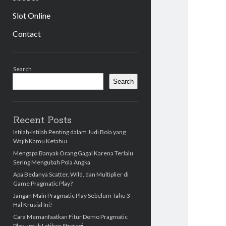
Slot Online
Contact
Sidebar
Search
Search
Recent Posts
Istilah-Istilah Penting dalam Judi Bola yang
Wajib Kamu Ketahui
Mengapa Banyak Orang Gagal Karena Terlalu
Sering Mengubah Pola Angka
Apa Bedanya Scatter, Wild, dan Multiplier di
Game Pragmatic Play?
Jangan Main Pragmatic Play Sebelum Tahu 3
Hal Krusial Ini!
Cara Memanfaatkan Fitur Demo Pragmatic
Play untuk Latihan Strategi