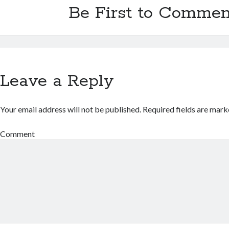
Be First to Commen
Leave a Reply
Your email address will not be published.
Required fields are mar
Comment