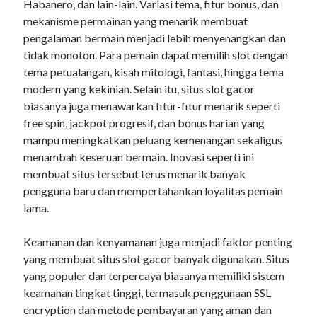
Habanero, dan lain-lain. Variasi tema, fitur bonus, dan
オンカジ アプリ
mekanisme permainan yang menarik membuat
slot
pengalaman bermain menjadi lebih menyenangkan dan
tidak monoton. Para pemain dapat memilih slot dengan
slot gacor
tema petualangan, kisah mitologi, fantasi, hingga tema
deneme bonusu veren siteler
modern yang kekinian. Selain itu, situs slot gacor
biasanya juga menawarkan fitur-fitur menarik seperti
สล็อตเว็บตรง
free spin, jackpot progresif, dan bonus harian yang
slot gacor
mampu meningkatkan peluang kemenangan sekaligus
menambah keseruan bermain. Inovasi seperti ini
membuat situs tersebut terus menarik banyak
pengguna baru dan mempertahankan loyalitas pemain
sideside
lama.
slot online
Keamanan dan kenyamanan juga menjadi faktor penting
slot
yang membuat situs slot gacor banyak digunakan. Situs
slot
yang populer dan terpercaya biasanya memiliki sistem
keamanan tingkat tinggi, termasuk penggunaan SSL
สล็อตเว็บตรง
encryption dan metode pembayaran yang aman dan