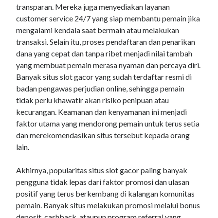
เว็บสล็อต
transparan. Mereka juga menyediakan layanan
customer service 24/7 yang siap membantu pemain jika
เว็บตรง
mengalami kendala saat bermain atau melakukan
togel online
transaksi. Selain itu, proses pendaftaran dan penarikan
dana yang cepat dan tanpa ribet menjadi nilai tambah
slot gacor
yang membuat pemain merasa nyaman dan percaya diri.
sbobet
Banyak situs slot gacor yang sudah terdaftar resmi di
badan pengawas perjudian online, sehingga pemain
judi bola
tidak perlu khawatir akan risiko penipuan atau
kecurangan. Keamanan dan kenyamanan ini menjadi
faktor utama yang mendorong pemain untuk terus setia
dan merekomendasikan situs tersebut kepada orang
lain.
Akhirnya, popularitas situs slot gacor paling banyak
pengguna tidak lepas dari faktor promosi dan ulasan
positif yang terus berkembang di kalangan komunitas
pemain. Banyak situs melakukan promosi melalui bonus
deposit, cashback, ataupun program referral yang