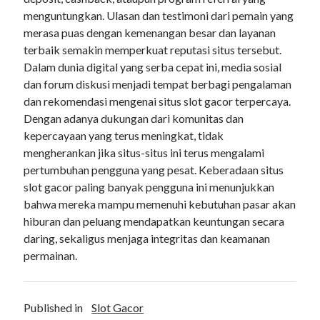
menguntungkan. Ulasan dan testimoni dari pemain yang
merasa puas dengan kemenangan besar dan layanan
terbaik semakin memperkuat reputasi situs tersebut.
Dalam dunia digital yang serba cepat ini, media sosial
dan forum diskusi menjadi tempat berbagi pengalaman
dan rekomendasi mengenai situs slot gacor terpercaya.
Dengan adanya dukungan dari komunitas dan
kepercayaan yang terus meningkat, tidak
mengherankan jika situs-situs ini terus mengalami
pertumbuhan pengguna yang pesat. Keberadaan situs
slot gacor paling banyak pengguna ini menunjukkan
bahwa mereka mampu memenuhi kebutuhan pasar akan
hiburan dan peluang mendapatkan keuntungan secara
daring, sekaligus menjaga integritas dan keamanan
permainan.
Published in
Slot Gacor