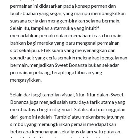
オンカジ アプリ
permainan ini didasarkan pada konsep permen dan
buah-buahan yang segar, yang mampu membangkitkan
slot
suasana ceria dan menggembirakan selama bermain.
slot gacor
Selain itu, tampilan antarmuka yang intuitif
memudahkan pemain dalam memahami cara bermain,
deneme bonusu veren siteler
bahkan bagi mereka yang baru mengenal permainan
สล็อตเว็บตรง
slot sekalipun. Efek suara yang menyenangkan dan
soundtrack yang ceria semakin melengkapi pengalaman
slot gacor
bermain, menjadikan Sweet Bonanza bukan sekadar
permainan peluang, tetapi juga hiburan yang
mengasyikkan.
sideside
Selain dari segi tampilan visual, fitur-fitur dalam Sweet
slot online
Bonanza juga menjadi salah satu daya tarik utama yang
slot
membuatnya begitu digemari. Salah satu fitur unggulan
dari game ini adalah ‘Tumble’ atau mekanisme jatuhnya
slot
simbol, yang memungkinkan pemain mendapatkan
สล็อตเว็บตรง
beberapa kemenangan sekaligus dalam satu putaran.