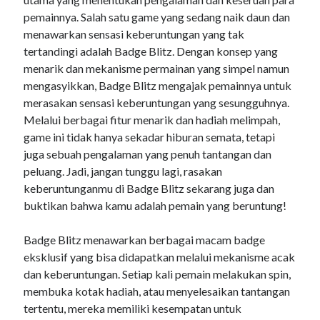
pemainnya. Salah satu game yang sedang naik daun dan
Recent Comments
menawarkan sensasi keberuntungan yang tak
No comments to show.
tertandingi adalah Badge Blitz. Dengan konsep yang
menarik dan mekanisme permainan yang simpel namun
mengasyikkan, Badge Blitz mengajak pemainnya untuk
Sidebar/Blogroll
merasakan sensasi keberuntungan yang sesungguhnya.
Melalui berbagai fitur menarik dan hadiah melimpah,
สล็อตเว็บตรง
game ini tidak hanya sekadar hiburan semata, tetapi
suletoto
juga sebuah pengalaman yang penuh tantangan dan
peluang. Jadi, jangan tunggu lagi, rasakan
BUKTI4D
keberuntunganmu di Badge Blitz sekarang juga dan
bóng đá nhà cái
buktikan bahwa kamu adalah pemain yang beruntung!
ブックメーカー 競馬
Badge Blitz menawarkan berbagai macam badge
ブックメーカー 競馬
eksklusif yang bisa didapatkan melalui mekanisme acak
dan keberuntungan. Setiap kali pemain melakukan spin,
オンラインバカラ
membuka kotak hadiah, atau menyelesaikan tantangan
オンカジ アプリ
tertentu, mereka memiliki kesempatan untuk