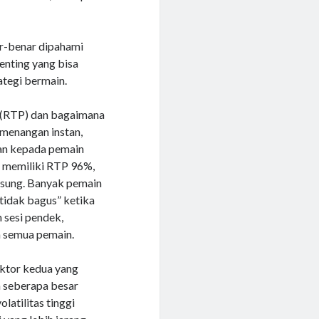
ar-benar dipahami
enting yang bisa
ategi bermain.
r (RTP) dan bagaimana
emenangan instan,
kan kepada pemain
e memiliki RTP 96%,
ngsung. Banyak pemain
tidak bagus” ketika
 sesi pendek,
h semua pemain.
faktor kedua yang
n seberapa besar
atilitas tinggi