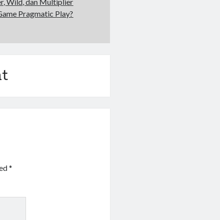
, Wild, dan Multiplier
Game Pragmatic Play?
t
ked
*