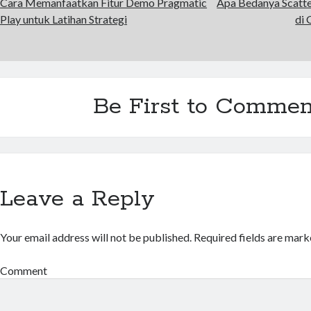
Cara Memanfaatkan Fitur Demo Pragmatic
Apa Bedanya Scatter
Play untuk Latihan Strategi
di 
Be First to Commen
Leave a Reply
Your email address will not be published.
Required fields are mar
Comment