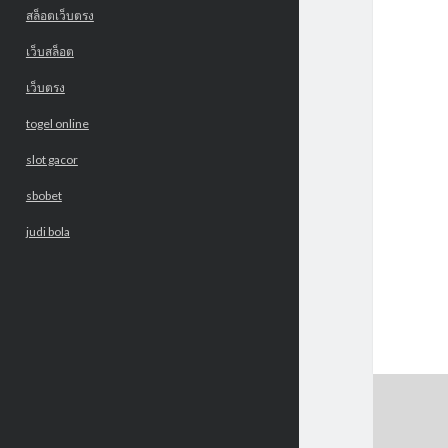
สล็อตเว็บตรง
เว็บสล็อต
เว็บตรง
togel online
slot gacor
sbobet
judi bola