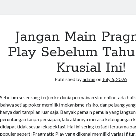
Jangan Main Prag
Play Sebelum Tahu
Krusial Ini!
Published by
admin
on
July 6, 2026
Sebelum seseorang terjun ke dunia permainan slot online, ada b
bahwa setiap
poker
memiliki mekanisme, risiko, dan peluang yang
hanya dari tampilan luar saja. Banyak pemain pemula yang langs
peruntungan tanpa persiapan, lalu akhirnya merasa kebingungan ke
didapat tidak sesuai ekspektasi. Hal ini sering terjadi terutama p
populer seperti Pragmatic Play yang dikenal memiliki variasi fitur, 