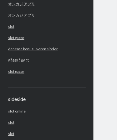
オンカジ アプリ
オンカジ アプリ
slot
slot gacor
deneme bonusu veren siteler
สล็อตเว็บตรง
slot gacor
sideside
slot online
slot
slot