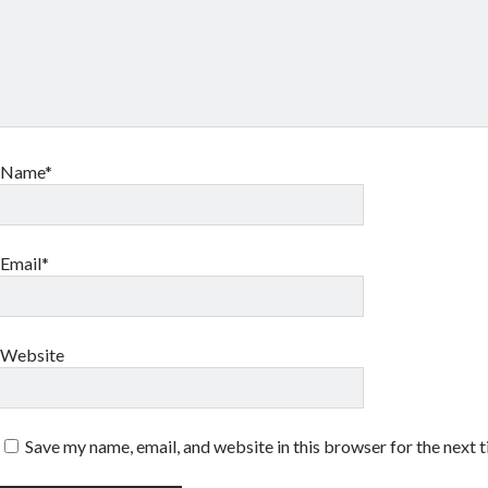
Name*
Email*
Website
Save my name, email, and website in this browser for the next 