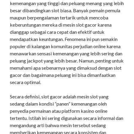
kemenangan yang tinggi dan peluang menang yang lebih
Recent Comments
besar dibandingkan slot biasa. Banyak pemain pemula
maupun berpengalaman tertarik untuk mencoba
No comments to show.
keberuntungan mereka di mesin slot gacor karena
dianggap sebagai cara cepat dan efektif untuk
Sidebar/Blogroll
mendapatkan keuntungan. Fenomena ini pun semakin
populer di kalangan komunitas perjudian online karena
สล็อตเว็บตรง
menawarkan sensasi kemenangan yang lebih sering dan
peluang jackpot yang lebih besar. Namun, penting untuk
suletoto
memahami apa sebenarnya yang dimaksud dengan slot
BUKTI4D
gacor dan bagaimana peluang ini bisa dimanfaatkan
secara optimal.
bóng đá nhà cái
ブックメーカー 競馬
Secara definisi, slot gacor adalah mesin slot yang
sedang dalam kondisi “panen” kemenangan oleh
ブックメーカー 競馬
penyedia permainan atau platform kasino online
オンラインバカラ
tertentu. Istilah ini sering digunakan secara informal dan
mengandung arti bahwa mesin tersebut sedang
オンカジ アプリ
memberikan kemenangan secara konsisten dan