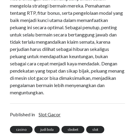
mengelola strategi bermain mereka. Pemahaman
tentang RTP, fitur bonus, serta pengelolaan modal yang
baik menjadi kunci utama dalam memanfaatkan
peluang ini secara optimal. Sebagai penutup, penting
untuk selalu bermain secara bertanggung jawab dan
tidak terlalu mengandalkan klaim semata, karena
perjudian harus dilihat sebagai hiburan sekaligus
peluang untuk mendapatkan keuntungan, bukan
sebagai cara cepat menjadi kaya mendadak. Dengan
pendekatan yang tepat dan sikap bijak, peluang menang
di mesin slot gacor bisa dimaksimalkan, menjadikan
pengalaman bermain lebih menyenangkan dan
menguntungkan.
Published in
Slot Gacor
casino
judi bola
sbobet
slot