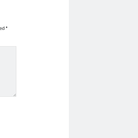
ked
*