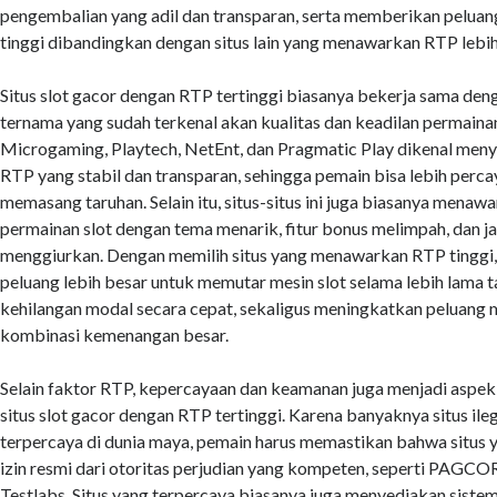
pengembalian yang adil dan transparan, serta memberikan peluan
tinggi dibandingkan dengan situs lain yang menawarkan RTP lebih
Situs slot gacor dengan RTP tertinggi biasanya bekerja sama de
ternama yang sudah terkenal akan kualitas dan keadilan permaina
Microgaming, Playtech, NetEnt, dan Pragmatic Play dikenal me
RTP yang stabil dan transparan, sehingga pemain bisa lebih perca
memasang taruhan. Selain itu, situs-situs ini juga biasanya men
permainan slot dengan tema menarik, fitur bonus melimpah, dan j
menggiurkan. Dengan memilih situs yang menawarkan RTP tinggi,
peluang lebih besar untuk memutar mesin slot selama lebih lama 
kehilangan modal secara cepat, sekaligus meningkatkan peluang
kombinasi kemenangan besar.
Selain faktor RTP, kepercayaan dan keamanan juga menjadi aspek
situs slot gacor dengan RTP tertinggi. Karena banyaknya situs ileg
terpercaya di dunia maya, pemain harus memastikan bahwa situs y
izin resmi dari otoritas perjudian yang kompeten, seperti PAG
Testlabs. Situs yang terpercaya biasanya juga menyediakan sist