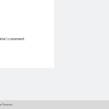
time I comment.
te Themes