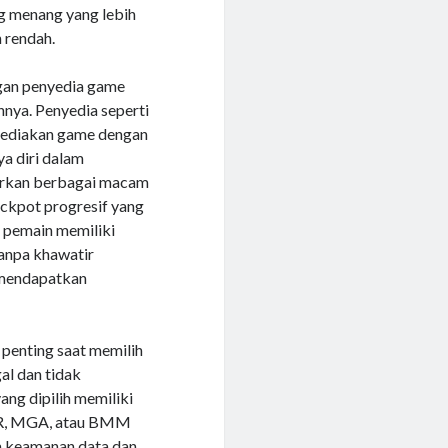
g menang yang lebih
 rendah.
ngan penyedia game
nnya. Penyedia seperti
nyediakan game dengan
ya diri dalam
awarkan berbagai macam
ackpot progresif yang
 pemain memiliki
tanpa khawatir
 mendapatkan
 penting saat memilih
al dan tidak
ang dipilih memiliki
COR, MGA, atau BMM
em keamanan data dan