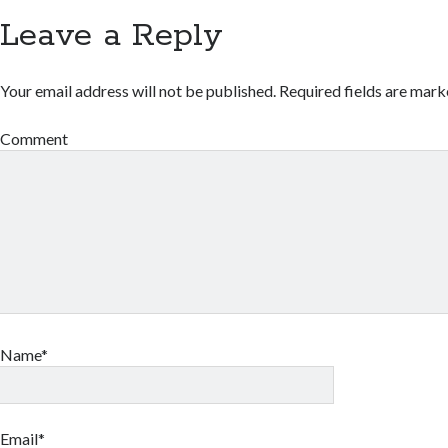
Leave a Reply
Your email address will not be published.
Required fields are mar
Comment
Name*
Email*