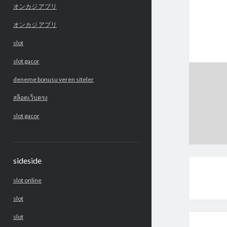
オンカジ アプリ
オンカジ アプリ
slot
slot gacor
deneme bonusu veren siteler
สล็อตเว็บตรง
slot gacor
sideside
slot online
slot
slot