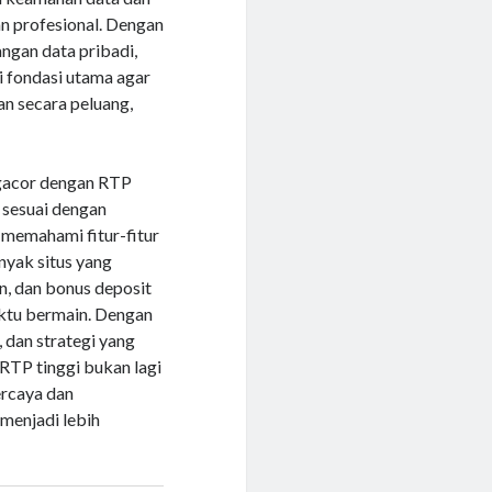
an profesional. Dengan
angan data pribadi,
 fondasi utama agar
an secara peluang,
 gacor dengan RTP
 sesuai dengan
 memahami fitur-fitur
nyak situs yang
n, dan bonus deposit
ktu bermain. Dengan
 dan strategi yang
 RTP tinggi bukan lagi
ercaya dan
menjadi lebih