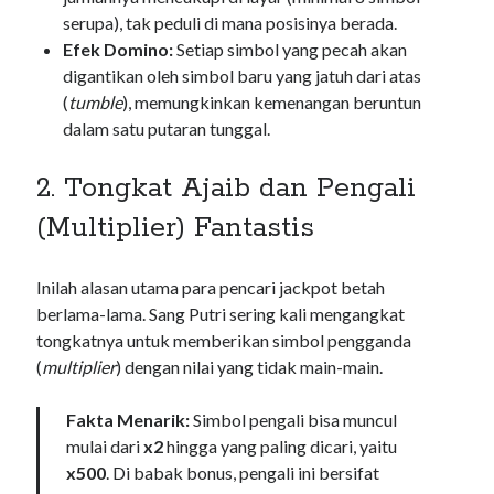
オンカジ アプリ
serupa), tak peduli di mana posisinya berada.
slot
Efek Domino:
Setiap simbol yang pecah akan
digantikan oleh simbol baru yang jatuh dari atas
slot gacor
(
tumble
), memungkinkan kemenangan beruntun
deneme bonusu veren siteler
dalam satu putaran tunggal.
สล็อตเว็บตรง
2. Tongkat Ajaib dan Pengali
slot gacor
(Multiplier) Fantastis
Inilah alasan utama para pencari jackpot betah
sideside
berlama-lama. Sang Putri sering kali mengangkat
tongkatnya untuk memberikan simbol pengganda
slot online
(
multiplier
) dengan nilai yang tidak main-main.
slot
Fakta Menarik:
Simbol pengali bisa muncul
slot
mulai dari
x2
hingga yang paling dicari, yaitu
สล็อตเว็บตรง
x500
. Di babak bonus, pengali ini bersifat