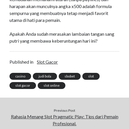
harapan akan munculnya angka x500 adalah formula
sempurna yang membuatnya tetap menjadi favorit
utama di hati para pemain.
Apakah Anda sudah merasakan lambaian tangan sang
putri yang membawa keberuntungan hari ini?
Published in
Slot Gacor
casino
judi bola
sbobet
slot
slot gacor
slot online
Previous Post
Rahasia Menang Slot Pragmatic Play: Tips dari Pemain
Profesional.