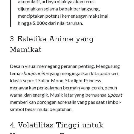
akumulatif, artinya nilainya akan terus
เว็บสล็อต
dijumlahkan selama babak berlangsung,
เว็บตรง
menciptakan potensi kemenangan maksimal
hingga
5.000x
dari nilai taruhan.
togel online
slot gacor
3. Estetika Anime yang
sbobet
Memikat
judi bola
Desain visual memegang peranan penting. Mengusung
tema
shoujo anime
yang mengingatkan kita pada seri
klasik seperti Sailor Moon, Starlight Princess
menawarkan pengalaman bermain yang cerah, penuh
warna, dan energik. Musik latar yang bernuansa
upbeat
memberikan dorongan adrenalin yang pas saat simbol-
simbol besar mulai berjatuhan.
4. Volatilitas Tinggi untuk