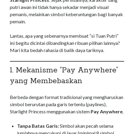
putri awan ini tidak hanya sekadar menjadi visual
Recent Comments
pemanis, melainkan simbol keberuntungan bagi banyak
No comments to show.
pemain.
Lantas, apa yang sebenarnya membuat “si Tuan Putri”
Sidebar/Blogroll
ini begitu dicintai dibandingkan ribuan pilihan lainnya?
Mari kita bedah rahasia di balik daya tariknya.
สล็อตเว็บตรง
suletoto
1. Mekanisme “Pay Anywhere”
BUKTI4D
yang Membebaskan
bóng đá nhà cái
ブックメーカー 競馬
Berbeda dengan format tradisional yang mengharuskan
ブックメーカー 競馬
simbol berurutan pada garis tertentu (paylines),
Starlight Princess menggunakan sistem
Pay Anywhere
.
オンラインバカラ
オンカジ アプリ
Tanpa Batas Garis:
Simbol akan pecah selama
jumlahnya mencukupi di layar (minimal 8 simbol