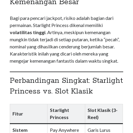
Kemenangan Besar
Bagi para pencari jackpot, risiko adalah bagian dari
permainan. Starlight Princess dikenal memiliki
volatilitas tinggi
. Artinya, meskipun kemenangan
mungkin tidak terjadi di setiap putaran, ketika “pecah”,
nominal yang dihasilkan cenderung berjumlah besar.
Karakteristik inilah yang dicari oleh mereka yang
mengejar kemenangan fantastis dalam waktu singkat.
Perbandingan Singkat: Starlight
Princess vs. Slot Klasik
Starlight
Slot Klasik (3-
Fitur
Princess
Reel)
Sistem
Pay Anywhere
Garis Lurus