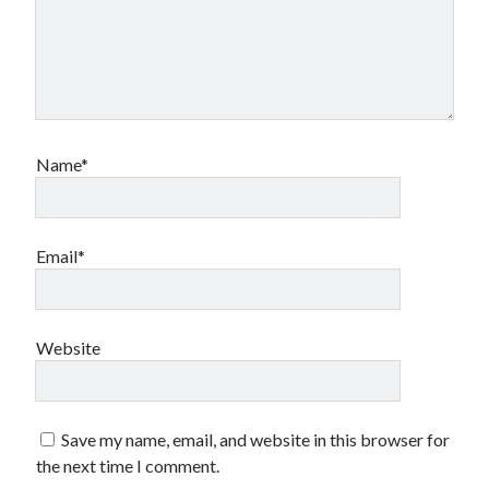
Name*
Email*
Website
Save my name, email, and website in this browser for
the next time I comment.