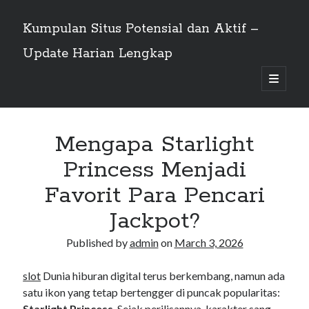
Kumpulan Situs Potensial dan Aktif –
Update Harian Lengkap
open
primary
Sidebar
menu
Search
Search
Mengapa Starlight
Princess Menjadi
Recent Posts
Favorit Para Pencari
Istilah-Istilah Penting dalam Judi Bola yang Wajib Kamu Ketahui
Jackpot?
Mengapa Banyak Orang Gagal Karena Terlalu Sering Mengubah Pola
Angka
Published by
admin
on
March 3, 2026
Apa Bedanya Scatter, Wild, dan Multiplier di Game Pragmatic Play?
Jangan Main Pragmatic Play Sebelum Tahu 3 Hal Krusial Ini!
slot
Dunia hiburan digital terus berkembang, namun ada
Cara Memanfaatkan Fitur Demo Pragmatic Play untuk Latihan Strategi
satu ikon yang tetap bertengger di puncak popularitas:
Starlight Princess
. Sejak perilisannya, karakter sang